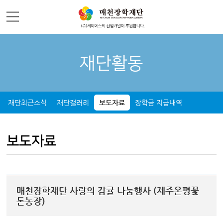
주메뉴 바로가기
컨텐츠 바로가기
재단활동
재단최근소식
재단갤러리
보도자료
장학금 지급내역
보도자료
매천장학재단 사랑의 감귤 나눔행사 (제주온평꽃
돈농장)